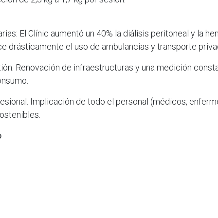
rias: El Clínic aumentó un 40% la diálisis peritoneal y la he
ce drásticamente el uso de ambulancias y transporte priva
ión: Renovación de infraestructuras y una medición const
onsumo.
ional: Implicación de todo el personal (médicos, enfermer
ostenibles.
o
io es responsable del 5% de las emisiones globales. Inicia
que la enfermedad renal crónica va en aumento: se estima 
ores de 65 años y se convertirá en la quinta causa de muer
que es posible mejorar la sostenibilidad sin comprometer l
l del paciente.