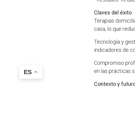
Claves del éxito
Terapias domicilia
casa, lo que redu
Tecnología y gest
indicadores de c
Compromiso profes
en las prácticas s
ES
Contexto y futur
El sector sanitar
son vitales dado 
tercio de los may
Clínic demuestra 
calidad asistencia