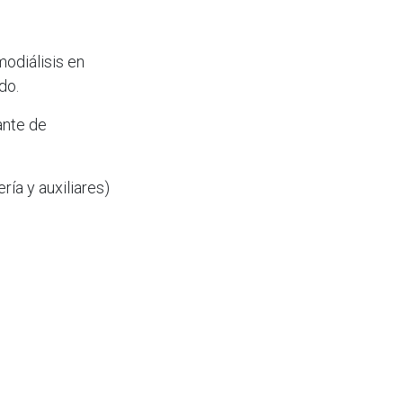
modiálisis en
do.
ante de
ía y auxiliares)
tivas como esta
que afectará a un
te en España. El
a seguridad ni la