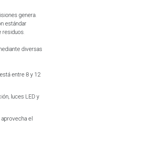
misiones genera.
ón estándar
e residuos.
 mediante diversas
está entre 8 y 12
ción, luces LED y
e aprovecha el