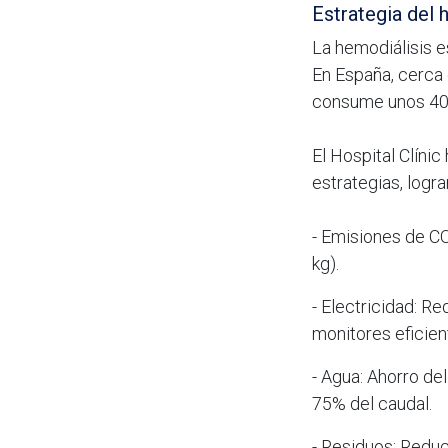
Estrategia del 
La hemodiálisis e
En España, cerca 
consume unos 400 
El Hospital Clíni
estrategias, logr
- Emisiones de CO
kg).
- Electricidad: R
monitores eficien
- Agua: Ahorro de
75% del caudal.
- Residuos: Reduc