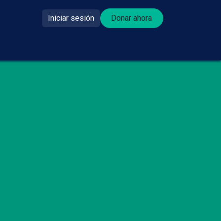
Iniciar sesión
Donar ahora​​
se donante?