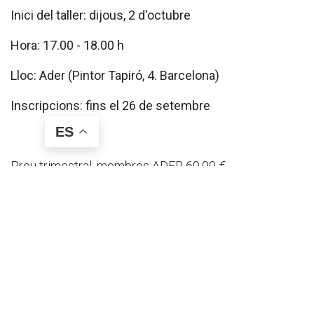
Inici del taller: dijous, 2 d'octubre
Hora: 17.00 - 18.00 h
Lloc: Ader (Pintor Tapiró, 4. Barcelona)
Inscripcions: fins el 26 de setembre
ES
Preu trimestral: membres ADER 60,00 €,
acompanyants 70,00€
Pagaments
:
- Efectiu ( presencial a Ader)
- Transf. bancària: Caixabank ( ES 29 2100
1304 7602 0005 9397 )