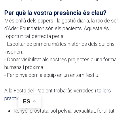
Per què la vostra presència és clau?
Més enllà dels papers i la gestió diària, la raó de ser
d'Ader Foundation són els pacients. Aquesta és
l'oportunitat perfecta per a:
- Escoltar de primera mà les històries dels qui ens
inspiren.
- Donar visibilitat als nostres projectes d'una forma
humana i pròxima.
- Fer pinya com a equip en un entorn festiu.
A la Festa del Pacient trobaràs xerrades i
tallers
pràctics
:
ES
Ronyó, pròstata, sòl pelvià, sexualitat, fertilitat,
medicació i molt més per cuidar la salut renal,
urològica, sexual i reproductiva d’una manera